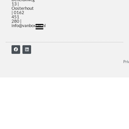
13 |
Oosterhout
| 0162
451
280 |
info@vanboxsel.nl
Pri