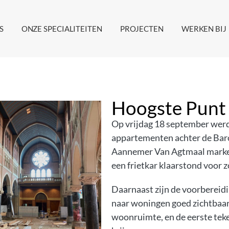
S
ONZE SPECIALITEITEN
PROJECTEN
WERKEN BIJ
Hoogste Punt 
Op vrijdag 18 september werd 
appartementen achter de Baro
Aannemer Van Agtmaal markeer
een frietkar klaarstond voor 
Daarnaast zijn de voorbereidi
naar woningen goed zichtbaar
woonruimte, en de eerste tek