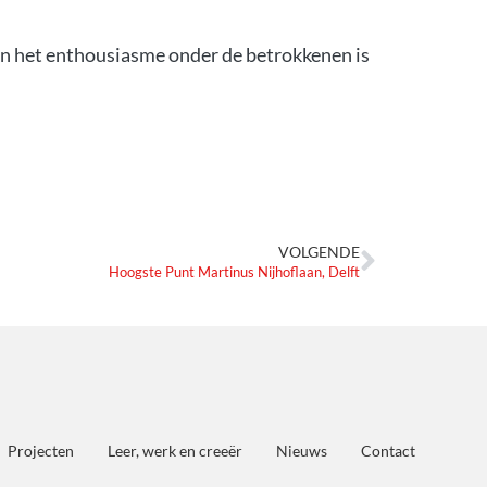
en het enthousiasme onder de betrokkenen is
VOLGENDE
Hoogste Punt Martinus Nijhoflaan, Delft
Projecten
Leer, werk en creeër
Nieuws
Contact