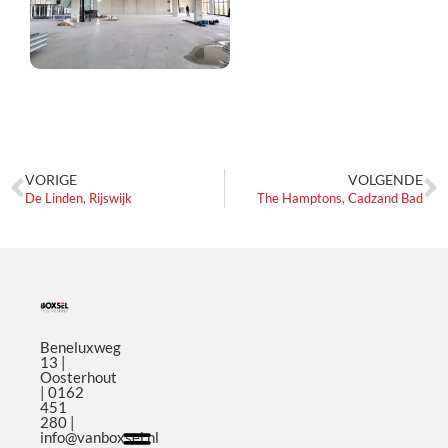
VORIGE
VOLGENDE
De Linden, Rijswijk
The Hamptons, Cadzand Bad
Beneluxweg
13 |
Oosterhout
| 0162
451
280 |
info@vanboxsel.nl