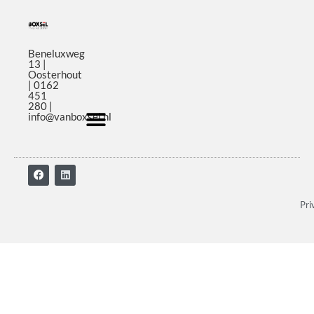
Beneluxweg
13 |
Oosterhout
| 0162
451
280 |
info@vanboxsel.nl
Pri