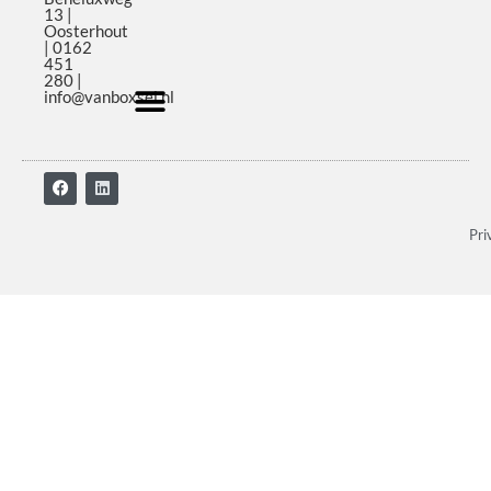
13 |
Oosterhout
| 0162
451
280 |
info@vanboxsel.nl
Pri