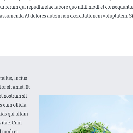
atur rerum qui repudiandae labore quo nihil modi et consequunt
assumenda At dolores autem non exercitationem voluptatem. Sit v
tellus, luctus
or sit amet. Et
t nostrum sit
s eum officia
tias qui ullam
 vitae. Cum
l modi et