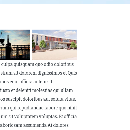
t culpa quisquam quo odio doloribus
strum sit dolorem dignissimos et Quis
imos eum officia autem sit
usto et deleniti molestias qui ullam
 suscipit doloribus aut soluta vitae.
erum qui repudiandae labore quo nihil
um sit voluptatem voluptas. Et officia
 laboriosam assumenda At dolores