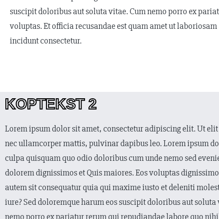
suscipit doloribus aut soluta vitae. Cum nemo porro ex pari
voluptas. Et officia recusandae est quam amet ut laboriosam 
incidunt consectetur.
KOPTEKST 2
Lorem ipsum dolor sit amet, consectetur adipiscing elit. Ut elit 
nec ullamcorper mattis, pulvinar dapibus leo. Lorem ipsum dol
culpa quisquam quo odio doloribus cum unde nemo sed evenie
dolorem dignissimos et Quis maiores. Eos voluptas dignissimo
autem sit consequatur quia qui maxime iusto et deleniti moles
iure? Sed doloremque harum eos suscipit doloribus aut soluta
nemo porro ex pariatur rerum qui repudiandae labore quo nihi