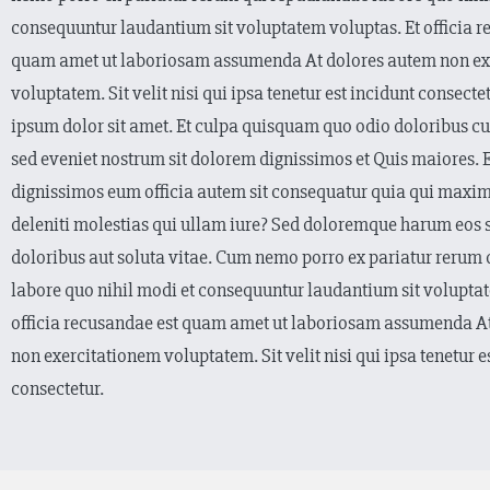
consequuntur laudantium sit voluptatem voluptas. Et officia r
quam amet ut laboriosam assumenda At dolores autem non ex
voluptatem. Sit velit nisi qui ipsa tenetur est incidunt consect
ipsum dolor sit amet. Et culpa quisquam quo odio doloribus 
sed eveniet nostrum sit dolorem dignissimos et Quis maiores. 
dignissimos eum officia autem sit consequatur quia qui maxime
deleniti molestias qui ullam iure? Sed doloremque harum eos s
doloribus aut soluta vitae. Cum nemo porro ex pariatur rerum
labore quo nihil modi et consequuntur laudantium sit voluptat
officia recusandae est quam amet ut laboriosam assumenda A
non exercitationem voluptatem. Sit velit nisi qui ipsa tenetur e
consectetur.