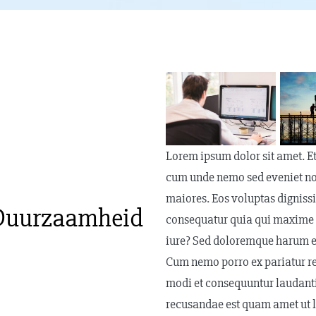
Lorem ipsum dolor sit amet. E
cum unde nemo sed eveniet no
maiores. Eos voluptas digniss
Duurzaamheid
consequatur quia qui maxime i
iure? Sed doloremque harum eos
Cum nemo porro ex pariatur r
modi et consequuntur laudanti
recusandae est quam amet ut