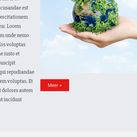
ecusandae est
ercitationem
etur. Lorem
cum unde nemo
Eos voluptas
 iusto et
uscipit
 qui repudiandae
em voluptas. Et
Meer »
t dolores autem
st incidunt