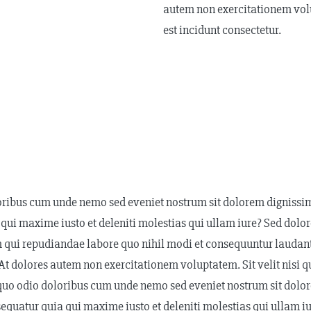
autem non exercitationem volup
est incidunt consectetur.
oribus cum unde nemo sed eveniet nostrum sit dolorem dignissim
 qui maxime iusto et deleniti molestias qui ullam iure? Sed dol
m qui repudiandae labore quo nihil modi et consequuntur laudant
dolores autem non exercitationem voluptatem. Sit velit nisi qui
quo odio doloribus cum unde nemo sed eveniet nostrum sit dolo
sequatur quia qui maxime iusto et deleniti molestias qui ullam